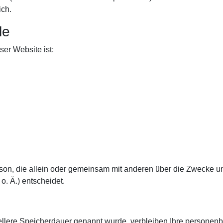
ich.
le
ser Website ist:
Person, die allein oder gemeinsam mit anderen über die Zwecke u
. Ä.) entscheidet.
ellere Speicherdauer genannt wurde, verbleiben Ihre personen