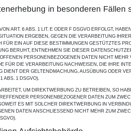
tenerhebung in besonderen Fällen 
ART. 6 ABS. 1 LIT. E ODER F DSGVO ERFOLGT, HABEN
 SITUATION ERGEBEN, GEGEN DIE VERARBEITUNG IH
 FÜR EIN AUF DIESE BESTIMMUNGEN GESTÜTZTES PROF
UNG BERUHT, ENTNEHMEN SIE DIESER DATENSCHUTZE
OFFENEN PERSONENBEZOGENEN DATEN NICHT MEHR VE
FÜR DIE VERARBEITUNG NACHWEISEN, DIE IHRE INT
NG DIENT DER GELTENDMACHUNG, AUSÜBUNG ODER VE
ABS. 1 DSGVO).
EITET, UM DIREKTWERBUNG ZU BETREIBEN, SO HABEN
ETREFFENDER PERSONENBEZOGENER DATEN ZUM ZWE
, SOWEIT ES MIT SOLCHER DIREKTWERBUNG IN VERBIND
ENEN DATEN ANSCHLIESSEND NICHT MEHR ZUM ZWE
SGVO).