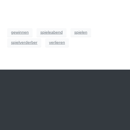
gewinnen
spieleabend
spielen
spielverderber
verlieren