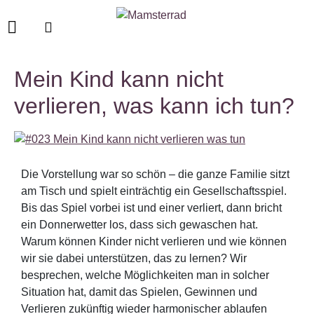
Mein Kind kann nicht
verlieren, was kann ich tun?
Die Vorstellung war so schön – die ganze Familie sitzt
am Tisch und spielt einträchtig ein Gesellschaftsspiel.
Bis das Spiel vorbei ist und einer verliert, dann bricht
ein Donnerwetter los, dass sich gewaschen hat.
Warum können Kinder nicht verlieren und wie können
wir sie dabei unterstützen, das zu lernen? Wir
besprechen, welche Möglichkeiten man in solcher
Situation hat, damit das Spielen, Gewinnen und
Verlieren zukünftig wieder harmonischer ablaufen