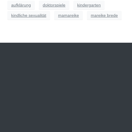
aufklärung
doktorspiele
kindergarten
kindliche sexualität
mamareike
mareike brede