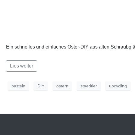
Ein schnelles und einfaches Oster-DIY aus alten Schraubgläs
Lies weiter
basteln
DIY
ostern
staedtler
upcycling