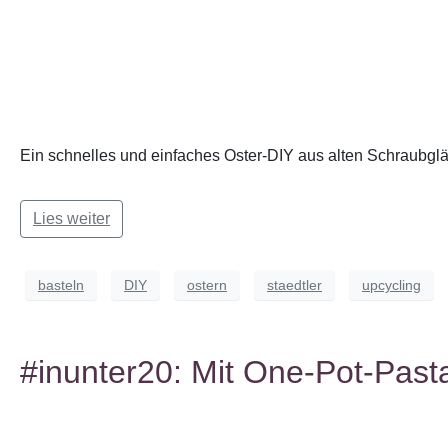
Ein schnelles und einfaches Oster-DIY aus alten Schraubgläs
Lies weiter
basteln
DIY
ostern
staedtler
upcycling
#inunter20: Mit One-Pot-Past