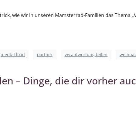
ck, wie wir in unseren Mamsterrad-Familien das Thema „V
mental load
partner
verantwortung teilen
weihna
den – Dinge, die dir vorher a