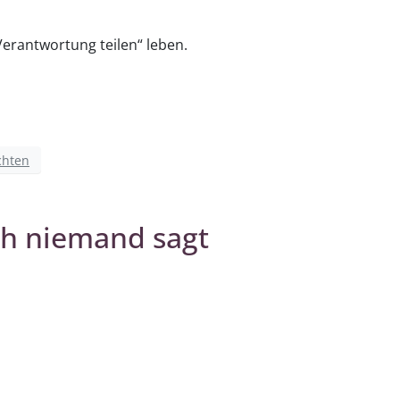
erantwortung teilen“ leben.
chten
uch niemand sagt