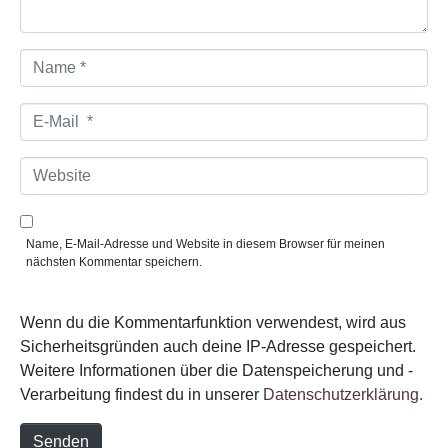
N
a
m
e
E
*
-
M
a
W
i
e
l
b
*
s
i
Name, E-Mail-Adresse und Website in diesem Browser für meinen
t
nächsten Kommentar speichern.
e
Wenn du die Kommentarfunktion verwendest, wird aus
Sicherheitsgründen auch deine IP-Adresse gespeichert.
Weitere Informationen über die Datenspeicherung und -
Verarbeitung findest du in unserer
Datenschutzerklärung.
Senden