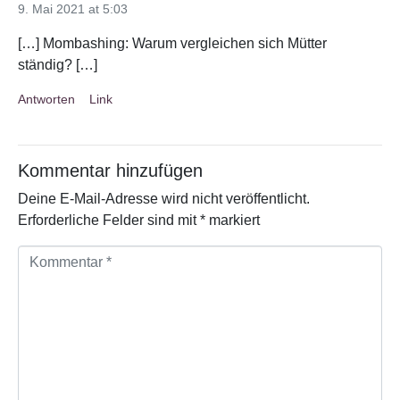
9. Mai 2021 at 5:03
[…] Mombashing: Warum vergleichen sich Mütter
ständig? […]
Antworten
Link
Kommentar hinzufügen
Deine E-Mail-Adresse wird nicht veröffentlicht.
Erforderliche Felder sind mit
*
markiert
K
o
m
m
e
n
t
a
r
*