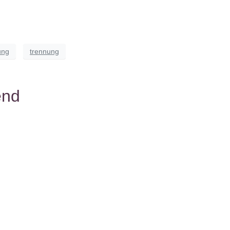
ung
trennung
end