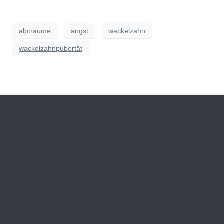
alpträume
angst
wackelzahn
wackelzahnpubertät