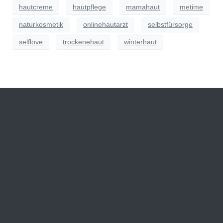
hautcreme
hautpflege
mamahaut
metime
naturkosmetik
onlinehautarzt
selbstfürsorge
selflove
trockenehaut
winterhaut