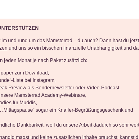
UNTERSTÜTZEN
t im und rund um das Mamsterrad – du auch? Dann hast du jetzt
tzen
und uns so ein bisschen finanzielle Unabhängigkeit und da
 jeden Monat je nach Paket zusätzlich:
lpaper zum Download,
nde“-Liste bei Instagram,
eak Preview als Sondernewsletter oder Video-Podcast,
 unsere Mamsterrad Academy-Webinare,
dies für Muddis,
 „Mittagspause“ sogar ein Knaller-Begrüßungsgeschenk und
ndliche Dankbarkeit, weil du unsere Arbeit dadurch so sehr wert
hängig magst und keine zusätzlichen Inhalte brauchst, kannst 