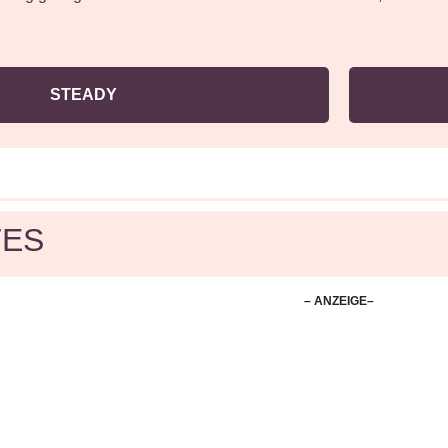
STEADY
ES
– ANZEIGE–