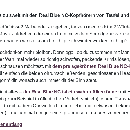
 zu zweit mit den Real Blue NC-Kopfhörern von Teufel un
edürfnisse? Mal wieder ausgehen, tanzen oder ins Kino? Würde
usik aufdrehen oder einen Film mit vollem Soundgenuss zu scha
n, wollen wir sie ja auch nicht gleich wieder wecken, richtig)?
nschdenken mehr bleiben. Denn egal, ob du zusammen mit Mann
r Wahl mal wieder so richtig schwofen, packende Krimis löse
r schnäuzen möchtest, mit
dem preisgekrönten Real Blue NC-
ir einfach die beiden ohrumschließenden, geschlossenen Head
nn‘ dir, wonach auch immer dir der Sinn steht.
icht alles –
der Real Blue NC ist ein wahrer Alleskönner
mit H
rtig zum Beispiel in öffentlichen Verkehrsmitteln), einem Tra
u mit halbem Ohr vielleicht doch lieber noch etwas mitbekomme
en) – nur, um mal einige seiner grandiosen Features zu nennen
ier entlang
.