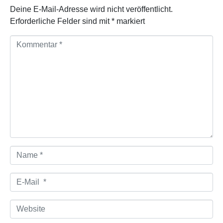
Deine E-Mail-Adresse wird nicht veröffentlicht.
Erforderliche Felder sind mit
*
markiert
K
o
m
m
e
n
t
a
r
*
N
a
m
e
E
*
-
M
a
W
i
e
l
b