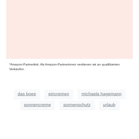
*Amazon-Partnerlink: Als Amazon-Partnerinnen verdienen wir an qualifizierten
Verkäufen.
das boep
eincremen
michaela hagemann
sonnencreme
sonnenschutz
urlaub