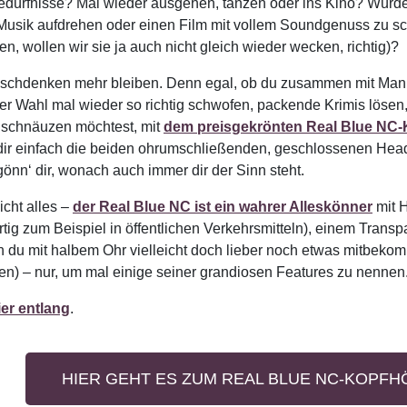
edürfnisse? Mal wieder ausgehen, tanzen oder ins Kino? Würde
usik aufdrehen oder einen Film mit vollem Soundgenuss zu scha
n, wollen wir sie ja auch nicht gleich wieder wecken, richtig)?
nschdenken mehr bleiben. Denn egal, ob du zusammen mit Mann
r Wahl mal wieder so richtig schwofen, packende Krimis löse
r schnäuzen möchtest, mit
dem preisgekrönten Real Blue NC-
ir einfach die beiden ohrumschließenden, geschlossenen Head
nn‘ dir, wonach auch immer dir der Sinn steht.
icht alles –
der Real Blue NC ist ein wahrer Alleskönner
mit H
rtig zum Beispiel in öffentlichen Verkehrsmitteln), einem Tra
u mit halbem Ohr vielleicht doch lieber noch etwas mitbekomme
en) – nur, um mal einige seiner grandiosen Features zu nennen
ier entlang
.
HIER GEHT ES ZUM REAL BLUE NC-KOPFH