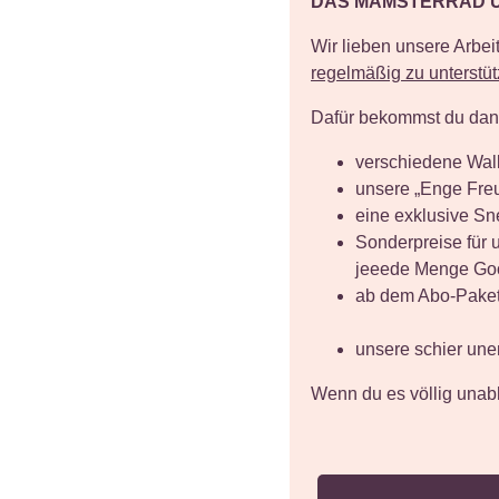
DAS MAMSTERRAD 
Wir lieben unsere Arbei
regelmäßig zu unterstü
Dafür bekommst du dann
verschiedene Wal
unsere „Enge Freu
eine exklusive Sn
Sonderpreise für
jeeede Menge Goo
ab dem Abo-Paket
unsere schier une
Wenn du es völlig unab