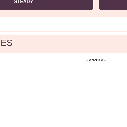
STEADY
ES
– ANZEIGE–