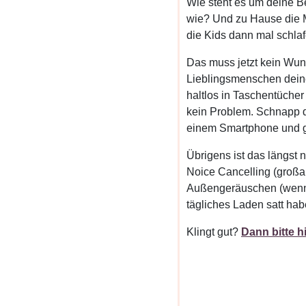
Wie steht es um deine B
wie? Und zu Hause die M
die Kids dann mal schlafe
Das muss jetzt kein Wu
Lieblingsmenschen deine
haltlos in Taschentüche
kein Problem. Schnapp d
einem Smartphone und gö
Übrigens ist das längst n
Noice Cancelling (großa
Außengeräuschen (wenn d
tägliches Laden satt hab
Klingt gut?
Dann bitte h