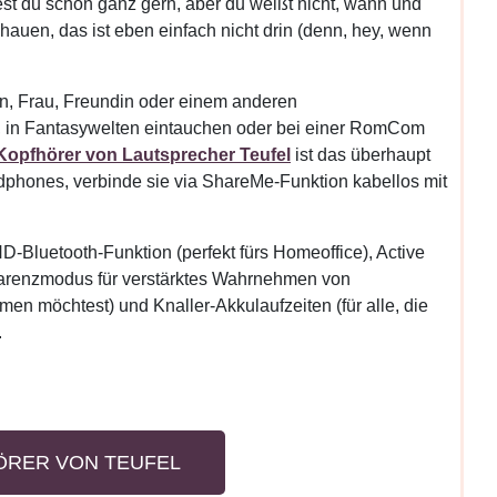
st du schon ganz gern, aber du weißt nicht, wann und
uen, das ist eben einfach nicht drin (denn, hey, wenn
, Frau, Freundin oder einem anderen
n, in Fantasywelten eintauchen oder bei einer RomCom
Kopfhörer von Lautsprecher Teufel
ist das überhaupt
phones, verbinde sie via ShareMe-Funktion kabellos mit
D-Bluetooth-Funktion (perfekt fürs Homeoffice), Active
nsparenzmodus für verstärktes Wahrnehmen von
n möchtest) und Knaller-Akkulaufzeiten (für alle, die
.
ÖRER VON TEUFEL