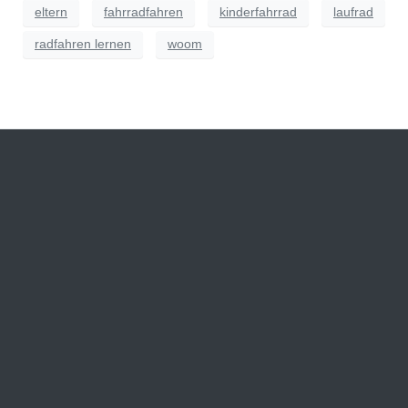
eltern
fahrradfahren
kinderfahrrad
laufrad
radfahren lernen
woom