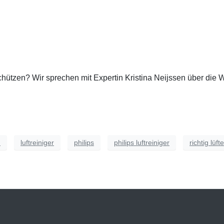
chützen? Wir sprechen mit Expertin Kristina Neijssen über die W
n
luftreiniger
philips
philips luftreiniger
richtig lüft