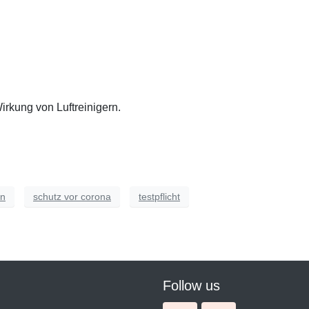
irkung von Luftreinigern.
en
schutz vor corona
testpflicht
Follow us