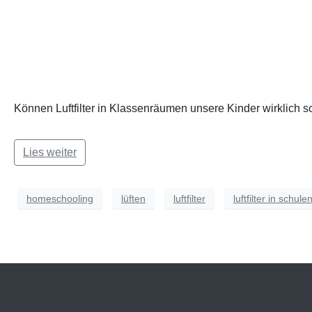
Können Luftfilter in Klassenräumen unsere Kinder wirklich s
Lies weiter
homeschooling
lüften
luftfilter
luftfilter in schule