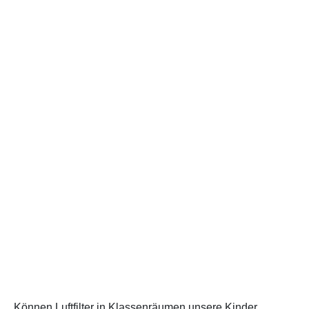
Können Luftfilter in Klassenräumen unsere Kinder