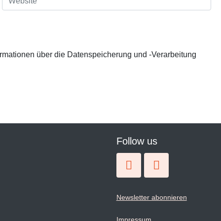
e
b
s
i
t
e
ormationen über die Datenspeicherung und -Verarbeitung
Follow us
Newsletter abonnieren
Impressum