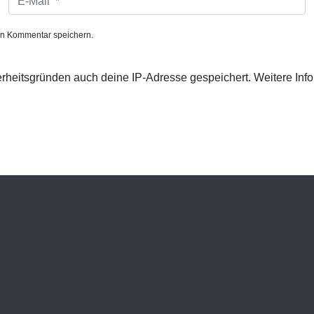
-
M
a
en Kommentar speichern.
i
l
*
heitsgründen auch deine IP-Adresse gespeichert. Weitere Inf