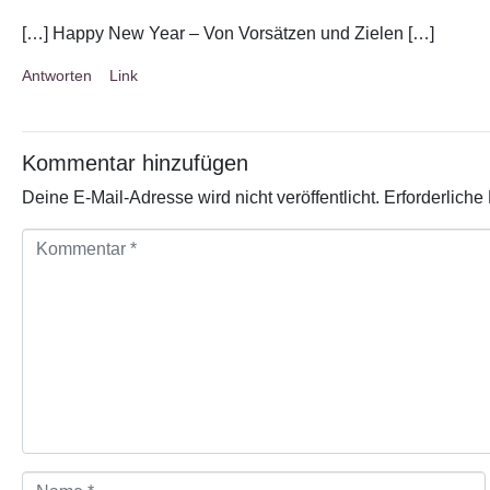
[…] Happy New Year – Von Vorsätzen und Zielen […]
Antworten
Link
Kommentar hinzufügen
Deine E-Mail-Adresse wird nicht veröffentlicht.
Erforderliche
K
o
m
m
e
n
t
a
r
*
N