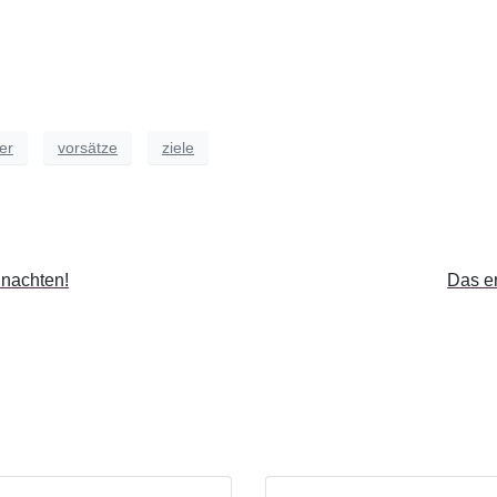
ter
vorsätze
ziele
nachten!
Das er