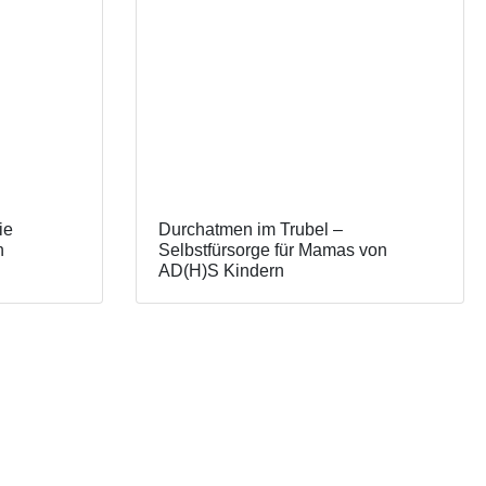
ie
Durchatmen im Trubel –
n
Selbstfürsorge für Mamas von
AD(H)S Kindern