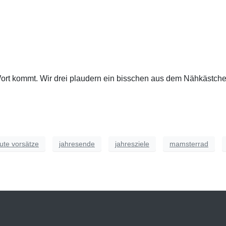
 Wort kommt. Wir drei plaudern ein bisschen aus dem Nähkästch
ute vorsätze
jahresende
jahresziele
mamsterrad