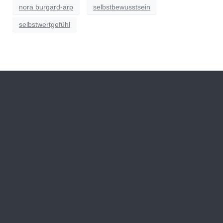
nora burgard-arp
selbstbewusstsein
selbstwertgefühl