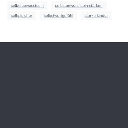
selbstbewusstsein
selbstbewusstsein stärken
selbstsicher
selbstwertgefühl
starke kinder