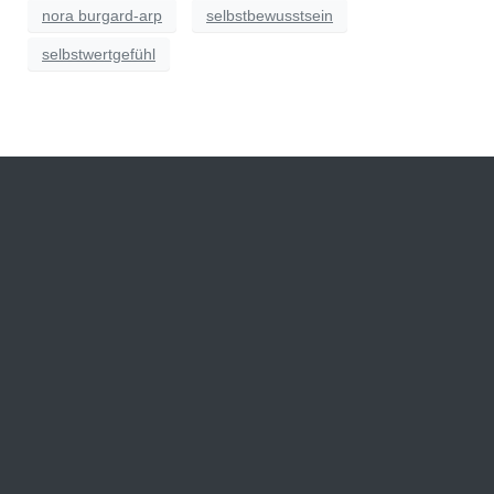
nora burgard-arp
selbstbewusstsein
selbstwertgefühl