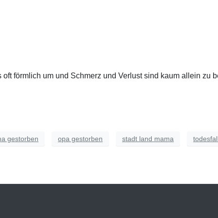
ns oft förmlich um und Schmerz und Verlust sind kaum allein zu 
a gestorben
opa gestorben
stadt land mama
todesfal