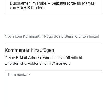
Durchatmen im Trubel – Selbstfürsorge für Mamas
von AD(H)S Kindern
Noch kein Kommentar, Füge deine Stimme unten hinzu!
Kommentar hinzufügen
Deine E-Mail-Adresse wird nicht veröffentlicht.
Erforderliche Felder sind mit
*
markiert
K
o
m
m
e
n
t
a
r