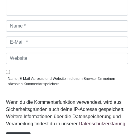
*
N
a
m
e
E
*
-
M
a
W
i
e
l
b
*
s
i
Name, E-Mail-Adresse und Website in diesem Browser für meinen
t
nächsten Kommentar speichern.
e
Wenn du die Kommentarfunktion verwendest, wird aus
Sicherheitsgründen auch deine IP-Adresse gespeichert.
Weitere Informationen über die Datenspeicherung und -
Verarbeitung findest du in unserer
Datenschutzerklärung.