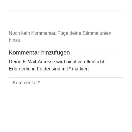
Noch kein Kommentar, Füge deine Stimme unten
hinzu!
Kommentar hinzufügen
Deine E-Mail-Adresse wird nicht veröffentlicht.
Erforderliche Felder sind mit
*
markiert
K
o
m
m
e
n
t
a
r
*