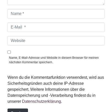
N
a
m
e
E
*
-
M
a
W
i
e
l
b
*
s
i
Name, E-Mail-Adresse und Website in diesem Browser für meinen
t
nächsten Kommentar speichern.
e
Wenn du die Kommentarfunktion verwendest, wird aus
Sicherheitsgründen auch deine IP-Adresse
gespeichert. Weitere Informationen über die
Datenspeicherung und -Verarbeitung findest du in
unserer
Datenschutzerklärung.