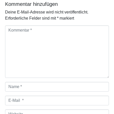
Kommentar hinzufügen
Deine E-Mail-Adresse wird nicht veröffentlicht.
Erforderliche Felder sind mit
*
markiert
K
o
m
m
e
n
t
a
r
*
N
a
m
e
E
*
-
M
a
W