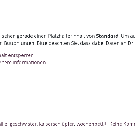
e sehen gerade einen Platzhalterinhalt von
Standard
. Um au
n Button unten. Bitte beachten Sie, dass dabei Daten an Dr
halt entsperren
itere Informationen
ilie
,
geschwister
,
kaiserschlüpfer
,
wochenbett
Keine Kom