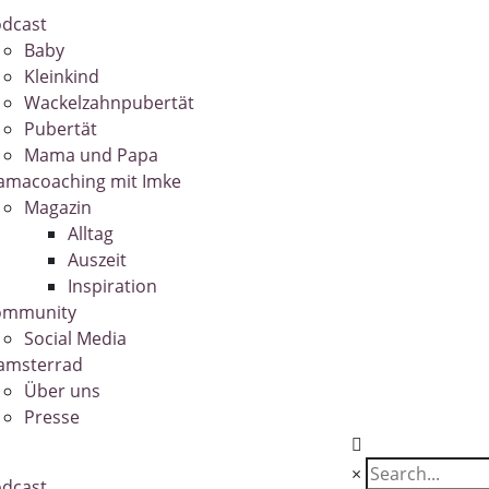
dcast
Baby
Kleinkind
Wackelzahnpubertät
Pubertät
Mama und Papa
macoaching mit Imke
Magazin
Alltag
Auszeit
Inspiration
ommunity
Social Media
amsterrad
Über uns
Presse
×
dcast