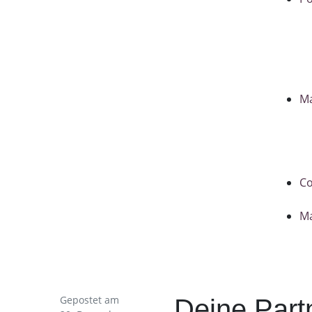
Ma
C
M
Gepostet am
Deine Part