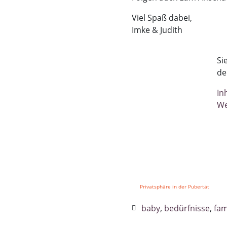
Viel Spaß dabei,
Imke & Judith
Si
de
In
We
Privatsphäre in der Pubertät
baby
,
bedürfnisse
,
fam