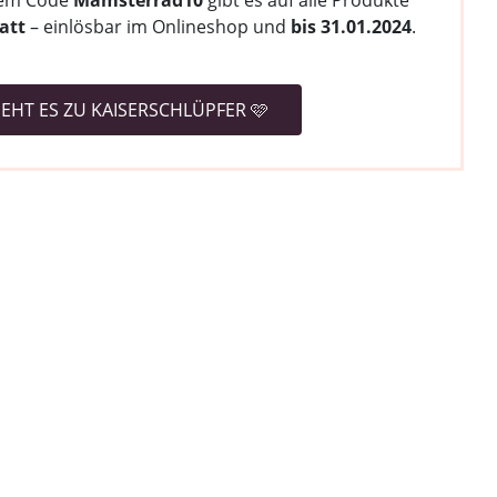
rem Code
Mamsterrad10
gibt es auf alle Produkte
att
– einlösbar im Onlineshop und
bis 31.01.2024
.
GEHT ES ZU KAISERSCHLÜPFER 🩷