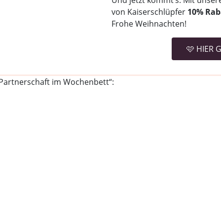
Und jetzt kommt’s: Mit unse
von Kaiserschlüpfer
10% Rab
Frohe Weihnachten!
🩷 HIER 
„Partnerschaft im Wochenbett“: