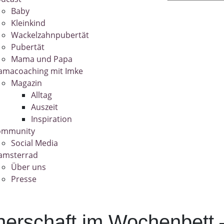
Baby
Kleinkind
Wackelzahnpubertät
Pubertät
Mama und Papa
macoaching mit Imke
Magazin
Alltag
Auszeit
Inspiration
ommunity
Social Media
amsterrad
Über uns
Presse
nerschaft im Wochenbett –