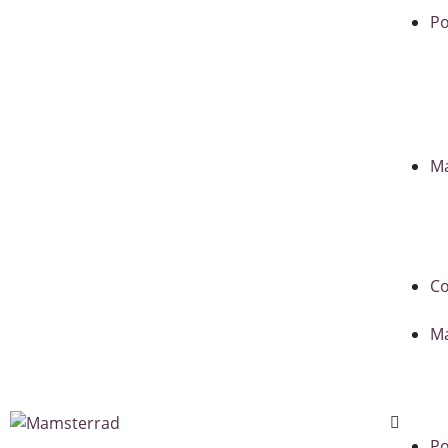
Po
Ma
C
M
Po