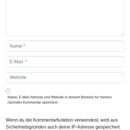
n
t
a
r
*
N
a
m
e
E
*
-
M
a
W
i
e
l
b
*
s
i
Name, E-Mail-Adresse und Website in diesem Browser für meinen
t
nächsten Kommentar speichern.
e
Wenn du die Kommentarfunktion verwendest, wird aus
Sicherheitsgründen auch deine IP-Adresse gespeichert.