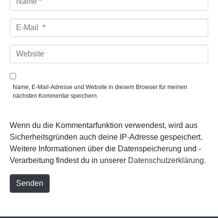
a
m
e
E
*
-
M
a
W
i
e
l
b
*
s
i
Name, E-Mail-Adresse und Website in diesem Browser für meinen
t
nächsten Kommentar speichern.
e
Wenn du die Kommentarfunktion verwendest, wird aus
Sicherheitsgründen auch deine IP-Adresse gespeichert.
Weitere Informationen über die Datenspeicherung und -
Verarbeitung findest du in unserer
Datenschutzerklärung.
Senden