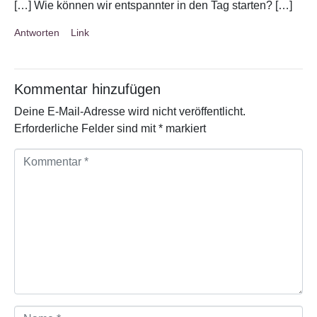
[…] Wie können wir entspannter in den Tag starten? […]
Antworten
Link
Kommentar hinzufügen
Deine E-Mail-Adresse wird nicht veröffentlicht.
Erforderliche Felder sind mit
*
markiert
K
o
m
m
e
n
t
a
r
*
N