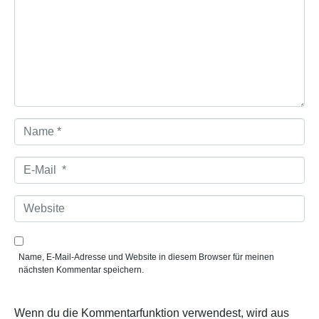
m
e
n
t
a
r
*
N
a
m
e
E
*
-
M
a
W
i
e
l
b
*
s
i
Name, E-Mail-Adresse und Website in diesem Browser für meinen
t
nächsten Kommentar speichern.
e
Wenn du die Kommentarfunktion verwendest, wird aus