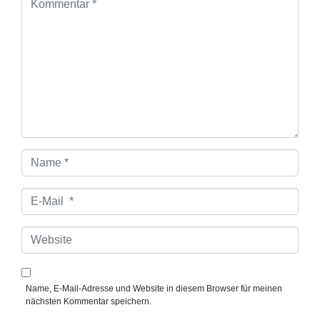
o
m
m
e
n
t
a
r
*
N
a
m
e
E
*
-
M
a
W
i
e
l
b
*
s
i
Name, E-Mail-Adresse und Website in diesem Browser für meinen
t
nächsten Kommentar speichern.
e