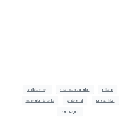
aufklärung
die.mamareike
êltern
mareike brede
pubertät
sexualität
teenager