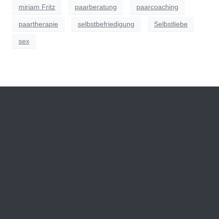
miriam Fritz
paarberatung
paarcoaching
paartherapie
selbstbefriedigung
Selbstliebe
sex