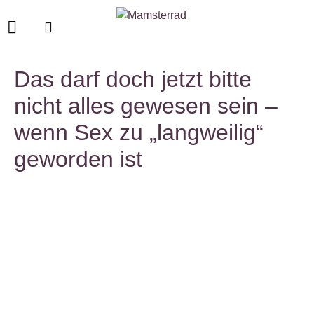
Das darf doch jetzt bitte
nicht alles gewesen sein –
wenn Sex zu „langweilig“
geworden ist