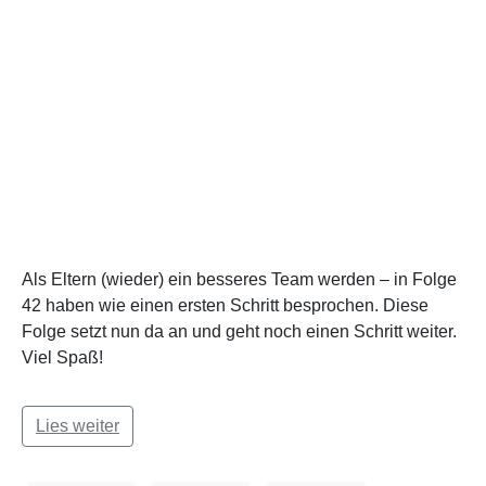
Als Eltern (wieder) ein besseres Team werden – in Folge
42 haben wie einen ersten Schritt besprochen. Diese
Folge setzt nun da an und geht noch einen Schritt weiter.
Viel Spaß!
Lies weiter