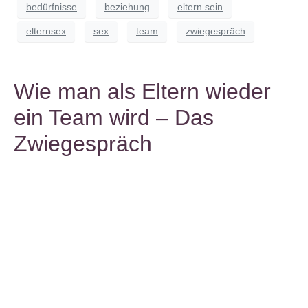
bedürfnisse
beziehung
eltern sein
elternsex
sex
team
zwiegespräch
Wie man als Eltern wieder
ein Team wird – Das
Zwiegespräch