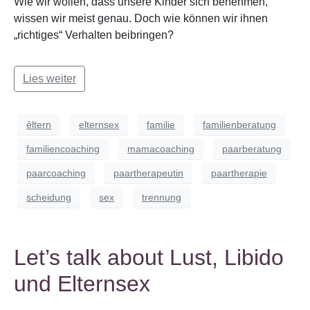
Wie wir wollen, dass unsere Kinder sich benehmen,
wissen wir meist genau. Doch wie können wir ihnen
„richtiges“ Verhalten beibringen?
Lies weiter
êltern
elternsex
familie
familienberatung
familiencoaching
mamacoaching
paarberatung
paarcoaching
paartherapeutin
paartherapie
scheidung
sex
trennung
Let’s talk about Lust, Libido
und Elternsex