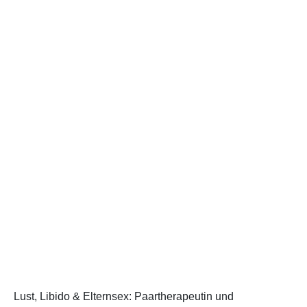
Lust, Libido & Elternsex: Paartherapeutin und