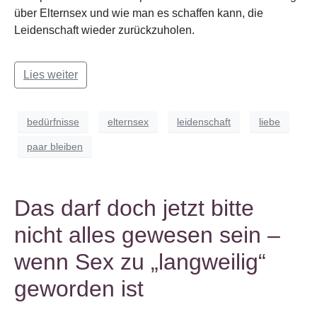
über Elternsex und wie man es schaffen kann, die
Leidenschaft wieder zurückzuholen.
Lies weiter
bedürfnisse
elternsex
leidenschaft
liebe
paar bleiben
Das darf doch jetzt bitte
nicht alles gewesen sein –
wenn Sex zu „langweilig“
geworden ist