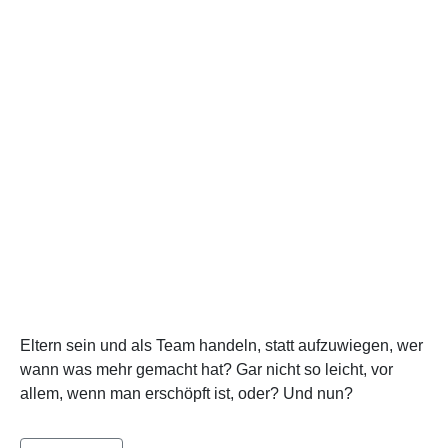
Eltern sein und als Team handeln, statt aufzuwiegen, wer
wann was mehr gemacht hat? Gar nicht so leicht, vor
allem, wenn man erschöpft ist, oder? Und nun?