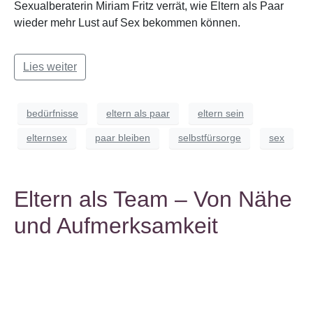
Sexualberaterin Miriam Fritz verrät, wie Eltern als Paar
wieder mehr Lust auf Sex bekommen können.
Lies weiter
bedürfnisse
eltern als paar
eltern sein
elternsex
paar bleiben
selbstfürsorge
sex
Eltern als Team – Von Nähe
und Aufmerksamkeit