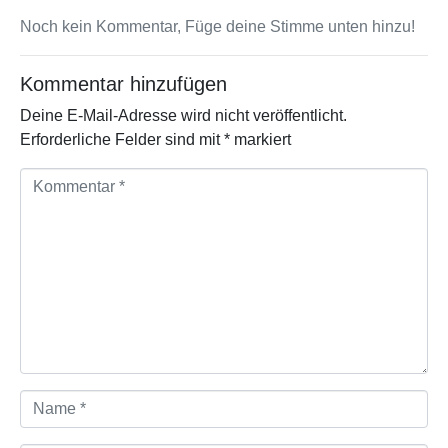
Noch kein Kommentar, Füge deine Stimme unten hinzu!
Kommentar hinzufügen
Deine E-Mail-Adresse wird nicht veröffentlicht.
Erforderliche Felder sind mit
*
markiert
K
o
m
m
e
n
t
a
r
*
N
a
m