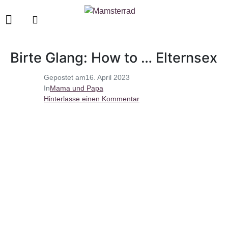
Birte Glang: How to … Elternsex
Gepostet am
16. April 2023
In
Mama und Papa
Hinterlasse einen Kommentar
elternsex mit birte glang