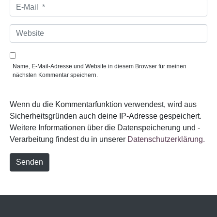
e
E
*
-
M
a
W
i
e
l
b
*
s
i
Name, E-Mail-Adresse und Website in diesem Browser für meinen
t
nächsten Kommentar speichern.
e
Wenn du die Kommentarfunktion verwendest, wird aus
Sicherheitsgründen auch deine IP-Adresse gespeichert.
Weitere Informationen über die Datenspeicherung und -
Verarbeitung findest du in unserer
Datenschutzerklärung.
Senden