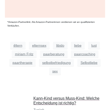
*Amazon-Partnerlink: Als Amazon-Partnerinnen verdienen wir an qualifizierten
Verkäufen.
êltern
elternsex
libido
liebe
lust
miriam Fritz
paarberatung
paarcoaching
paartherapie
selbstbefriedigung
Selbstliebe
sex
Kann-Kind versus Muss-Kind: Welche
Entscheidung ist richtig?
Zurück