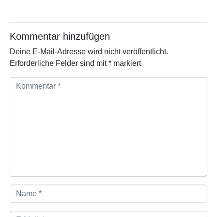
Kommentar hinzufügen
Deine E-Mail-Adresse wird nicht veröffentlicht.
Erforderliche Felder sind mit
*
markiert
K
o
m
m
e
n
t
a
r
*
N
a
m
e
E