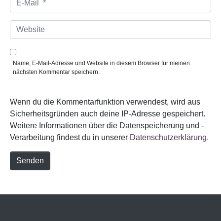
*
-
M
a
W
i
e
l
b
*
s
i
Name, E-Mail-Adresse und Website in diesem Browser für meinen
t
nächsten Kommentar speichern.
e
Wenn du die Kommentarfunktion verwendest, wird aus
Sicherheitsgründen auch deine IP-Adresse gespeichert.
Weitere Informationen über die Datenspeicherung und -
Verarbeitung findest du in unserer
Datenschutzerklärung.
Senden