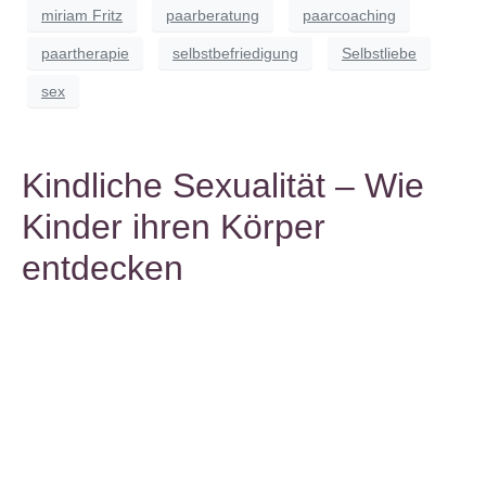
miriam Fritz
paarberatung
paarcoaching
paartherapie
selbstbefriedigung
Selbstliebe
sex
Kindliche Sexualität – Wie
Kinder ihren Körper
entdecken