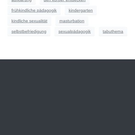
frühkindliche pädagogik
kindergarten
kindliche sexualität
masturbation
selbstbefriedigung
sexualpädagogik
tabuthema