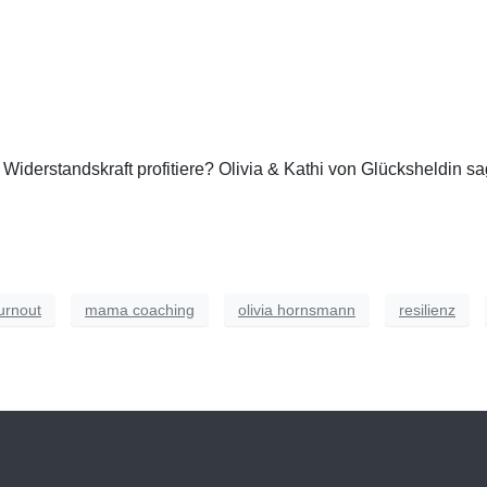
Widerstandskraft profitiere? Olivia & Kathi von Glücksheldin s
rnout
mama coaching
olivia hornsmann
resilienz