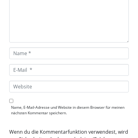
e
n
t
a
r
*
N
a
m
e
E
*
-
M
a
W
i
e
l
b
*
s
i
Name, E-Mail-Adresse und Website in diesem Browser für meinen
t
nächsten Kommentar speichern.
e
Wenn du die Kommentarfunktion verwendest, wird