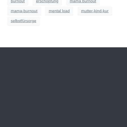
burnout
erschöpfung
mama burnout
mama-burnout
mental load
mutter-kind-kur
selbstfürsorge