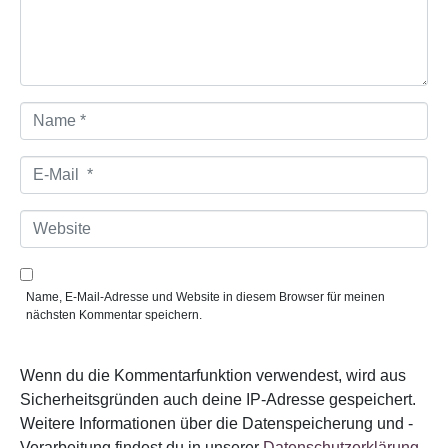
a
r
*
N
a
m
e
E
*
-
M
a
W
i
e
l
b
*
s
i
Name, E-Mail-Adresse und Website in diesem Browser für meinen
t
nächsten Kommentar speichern.
e
Wenn du die Kommentarfunktion verwendest, wird aus
Sicherheitsgründen auch deine IP-Adresse gespeichert.
Weitere Informationen über die Datenspeicherung und -
Verarbeitung findest du in unserer
Datenschutzerklärung.