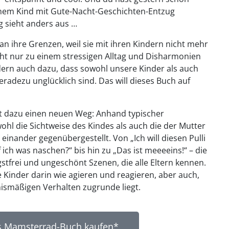
nem Kind mit Gute-Nacht-Geschichten-Entzug
g sieht anders aus …
 ihre Grenzen, weil sie mit ihren Kindern nicht mehr
cht nur zu einem stressigen Alltag und Disharmonien
dern auch dazu, dass sowohl unsere Kinder als auch
geradezu unglücklich sind. Das will dieses Buch auf
 dazu einen neuen Weg: Anhand typischer
wohl die Sichtweise des Kindes als auch die der Mutter
 einander gegenübergestellt. Von „Ich will diesen Pulli
 ich was naschen?“ bis hin zu „Das ist meeeeins!“ – die
tfrei und ungeschönt Szenen, die alle Eltern kennen.
 Kinder darin wie agieren und reagieren, aber auch,
ismäßigen Verhalten zugrunde liegt.
s Mamsterrad-Buch kaufen*