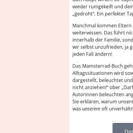
wieder rumgekeift und dei
„gedroht“. Ein perfekter Ta
Manchmal kommen Eltern an
weiterwissen. Das führt ni
innerhalb der Familie, son
wir selbst unzufrieden, ja 
jeden Fall ändern!
Das Mamsterrad-Buch geht
Alltagssituationen wird so
dargestellt, beleuchtet und
nicht anziehen!“ über „Darf
Autorinnen beleuchten angs
Sie erklären, warum unsere
was
unserem
oft unverhältn
Da