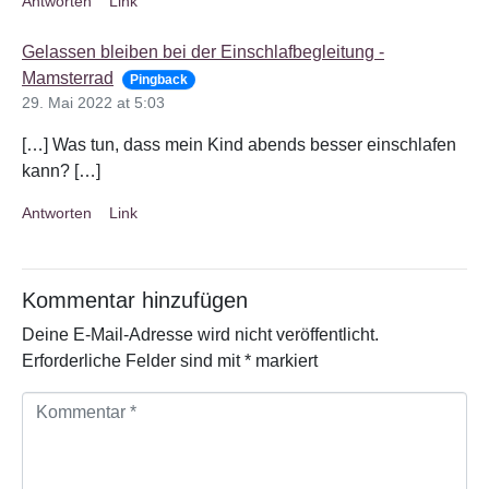
Antworten
Link
Gelassen bleiben bei der Einschlafbegleitung -
Mamsterrad
Pingback
29. Mai 2022 at 5:03
[…] Was tun, dass mein Kind abends besser einschlafen
kann? […]
Antworten
Link
Kommentar hinzufügen
Deine E-Mail-Adresse wird nicht veröffentlicht.
Erforderliche Felder sind mit
*
markiert
K
o
m
m
e