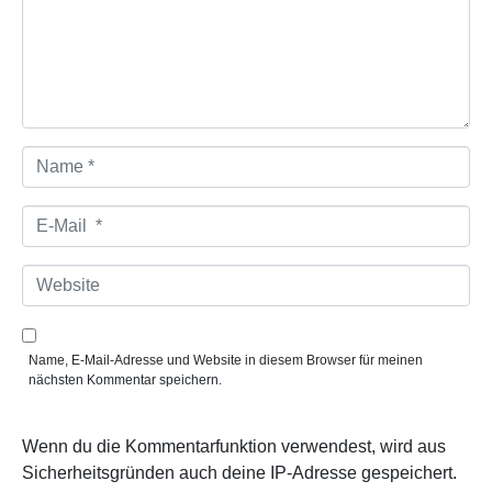
n
t
a
r
*
N
a
m
e
E
*
-
M
a
W
i
e
l
b
*
s
i
Name, E-Mail-Adresse und Website in diesem Browser für meinen
t
nächsten Kommentar speichern.
e
Wenn du die Kommentarfunktion verwendest, wird aus
Sicherheitsgründen auch deine IP-Adresse gespeichert.