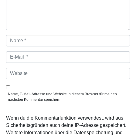
t
a
r
*
N
a
m
e
E
*
-
M
a
W
i
e
l
b
*
s
i
Name, E-Mail-Adresse und Website in diesem Browser für meinen
t
nächsten Kommentar speichern.
e
Wenn du die Kommentarfunktion verwendest, wird aus
Sicherheitsgründen auch deine IP-Adresse gespeichert.
Weitere Informationen über die Datenspeicherung und -