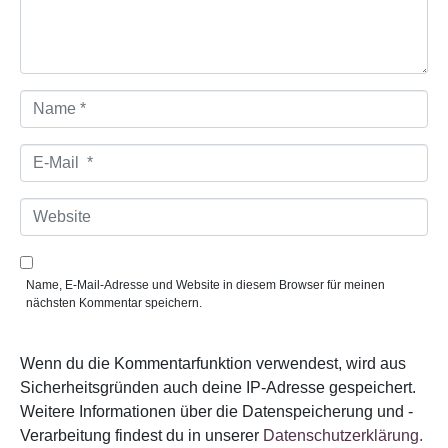
a
r
*
N
a
m
e
E
*
-
M
a
W
i
e
l
b
*
s
i
Name, E-Mail-Adresse und Website in diesem Browser für meinen
t
nächsten Kommentar speichern.
e
Wenn du die Kommentarfunktion verwendest, wird aus
Sicherheitsgründen auch deine IP-Adresse gespeichert.
Weitere Informationen über die Datenspeicherung und -
Verarbeitung findest du in unserer
Datenschutzerklärung.