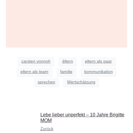
carsten vonnoh
êltern
eltern als paar
eltern als team
familie
kommunikation
sprechen
Wertschätzung
Lebe lieber unperfekt – 10 Jahre Brigitte
MOM
Zurück