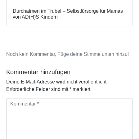
Durchatmen im Trubel – Selbstfürsorge für Mamas
von AD(H)S Kindern
Noch kein Kommentar, Füge deine Stimme unten hinzu!
Kommentar hinzufügen
Deine E-Mail-Adresse wird nicht veröffentlicht.
Erforderliche Felder sind mit
*
markiert
K
o
m
m
e
n
t