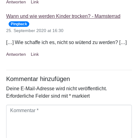
Antworten
Link
Wann und wie werden Kinder trocken? - Mamsterrad
Pingback
25. September 2020 at 16:30
[…] Wie schaffe ich es, nicht so wütend zu werden? […]
Antworten
Link
Kommentar hinzufügen
Deine E-Mail-Adresse wird nicht veröffentlicht.
Erforderliche Felder sind mit
*
markiert
K
o
m
m
e
n