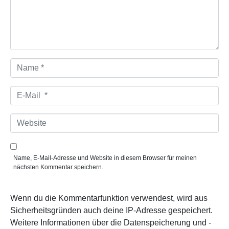
t
a
r
*
N
a
m
e
E
*
-
M
a
W
i
e
l
b
*
s
i
Name, E-Mail-Adresse und Website in diesem Browser für meinen
t
nächsten Kommentar speichern.
e
Wenn du die Kommentarfunktion verwendest, wird aus
Sicherheitsgründen auch deine IP-Adresse gespeichert.
Weitere Informationen über die Datenspeicherung und -