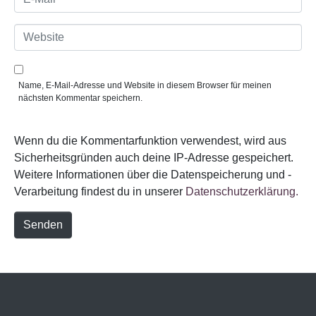
*
-
M
a
W
i
e
l
b
*
s
i
Name, E-Mail-Adresse und Website in diesem Browser für meinen
t
nächsten Kommentar speichern.
e
Wenn du die Kommentarfunktion verwendest, wird aus
Sicherheitsgründen auch deine IP-Adresse gespeichert.
Weitere Informationen über die Datenspeicherung und -
Verarbeitung findest du in unserer
Datenschutzerklärung.
Senden