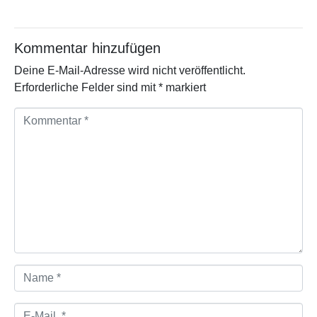
Kommentar hinzufügen
Deine E-Mail-Adresse wird nicht veröffentlicht.
Erforderliche Felder sind mit
*
markiert
K
o
m
m
e
n
t
a
r
*
N
a
m
e
E