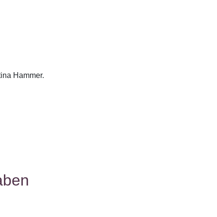
stina Hammer.
aben