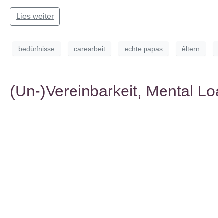
Lies weiter
bedürfnisse
carearbeit
echte papas
êltern
(Un-)Vereinbarkeit, Mental Lo