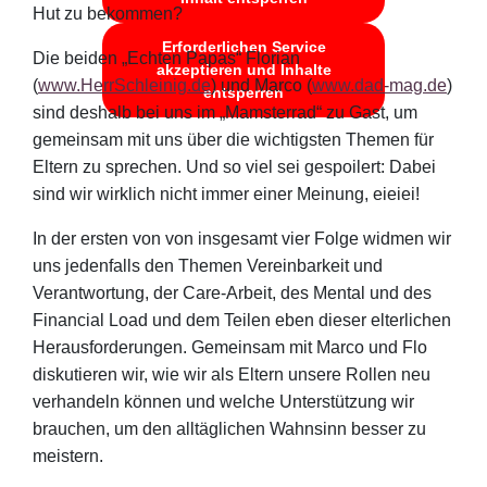
Hut zu bekommen?
Erforderlichen Service
Die beiden „Echten Papas“ Florian
akzeptieren und Inhalte
(
www.HerrSchleinig.de
) und Marco (
www.dad-mag.de
)
entsperren
sind deshalb bei uns im „Mamsterrad“ zu Gast, um
gemeinsam mit uns über die wichtigsten Themen für
Eltern zu sprechen. Und so viel sei gespoilert: Dabei
sind wir wirklich nicht immer einer Meinung, eieiei!
In der ersten von von insgesamt vier Folge widmen wir
uns jedenfalls den Themen Vereinbarkeit und
Verantwortung, der Care-Arbeit, des Mental und des
Financial Load und dem Teilen eben dieser elterlichen
Herausforderungen. Gemeinsam mit Marco und Flo
diskutieren wir, wie wir als Eltern unsere Rollen neu
verhandeln können und welche Unterstützung wir
brauchen, um den alltäglichen Wahnsinn besser zu
meistern.