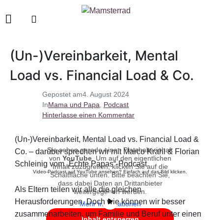
(Un-)Vereinbarkeit, Mental
Load vs. Financial Load & Co.
Gepostet am
4. August 2024
In
Mama und Papa
,
Podcast
Hinterlasse einen Kommentar
(Un-)Vereinbarkeit, Mental Load vs. Financial Load &
Sie sehen gerade einen Platzhalterinhalt
Co. – darüber sprechen wir mit Marco Krahl & Florian
von
YouTube
. Um auf den eigentlichen
Schleinig vom „Echte Papas“-Podcast.
Inhalt zuzugreifen, klicken Sie auf die
Video-Podcast auf YouTube ansehen? Einfach auf das Bild klicken.
Schaltfläche unten. Bitte beachten Sie,
dass dabei Daten an Drittanbieter
Als Eltern teilen wir alle die gleichen
weitergegeben werden.
Herausforderungen. Doch wie können wir besser
Mehr Informationen
zusammenarbeiten, um Familie und Beruf unter einen
Inhalt entsperren