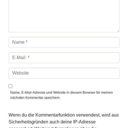
n
t
a
r
*
N
a
m
e
E
*
-
M
a
W
i
e
l
b
*
s
i
Name, E-Mail-Adresse und Website in diesem Browser für meinen
t
nächsten Kommentar speichern.
e
Wenn du die Kommentarfunktion verwendest, wird aus
Sicherheitsgründen auch deine IP-Adresse