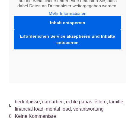
auf die Schaltfläche unten. Bitte beachten Sie, dass
dabei Daten an Drittanbieter weitergegeben werden.
Mehr Informationen
Inhalt entsperren
Erforderlichen Service akzeptieren und Inhalte
entsperren
bedürfnisse
,
carearbeit
,
echte papas
,
êltern
,
familie
,
financial load
,
mental load
,
verantwortung
Keine Kommentare