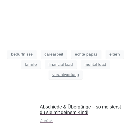
bedürfnisse
carearbeit
echte papas
êltern
familie
financial load
mental load
verantwortung
Abschiede & Übergänge – so meisterst
du sie mit deinem Kind!
Zurück