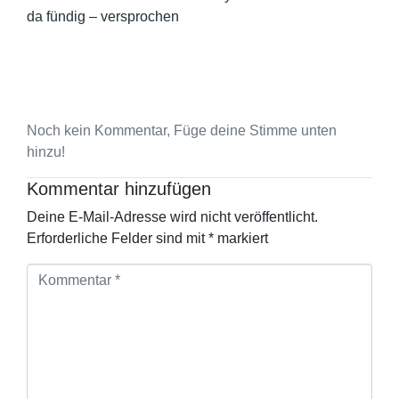
da fündig – versprochen
Noch kein Kommentar, Füge deine Stimme unten
hinzu!
Kommentar hinzufügen
Deine E-Mail-Adresse wird nicht veröffentlicht.
Erforderliche Felder sind mit
*
markiert
K
o
m
m
e
n
t
a