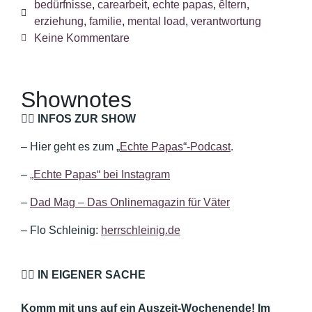
bedürfnisse
,
carearbeit
,
echte papas
,
êltern
,
erziehung
,
familie
,
mental load
,
verantwortung
Keine Kommentare
Shownotes
👉🏼 INFOS ZUR SHOW
– Hier geht es zum „
Echte Papas“-Podcast
.
–
„Echte Papas“ bei Instagram
–
Dad Mag – Das Onlinemagazin für Väter
– Flo Schleinig:
herrschleinig.de
👉🏼 IN EIGENER SACHE
Komm mit uns auf ein Auszeit-Wochenende! Im