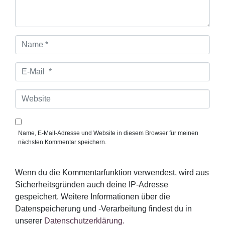
r
*
N
a
m
e
E
*
-
M
a
W
i
e
l
b
*
s
i
Name, E-Mail-Adresse und Website in diesem Browser für meinen
t
nächsten Kommentar speichern.
e
Wenn du die Kommentarfunktion verwendest, wird aus
Sicherheitsgründen auch deine IP-Adresse
gespeichert. Weitere Informationen über die
Datenspeicherung und -Verarbeitung findest du in
unserer
Datenschutzerklärung.