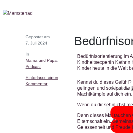
Gepostet am
Bedürfniso
7. Juli 2024
In
Bedürfnisorientierung im A
Mama und Papa
,
Kindheitsexpertin Kathrin
Podcast
Kinder heute in die Welt be
Hinterlasse einen
Kennst du dieses Gefühl? Du
Kommentar
gelingen und so kippt die
Sie sehen g
Machtkämpfe auf dich ein.
Wenn du dir sehnlichst meh
Denn dieses Mal tauchen 
Elternschaft ein. Gemeins
Gelassenheit und Freude i