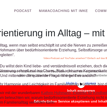
PODCAST
MAMACOACHING MIT IMKE
COMM
rientierung im Alltag – m
lltag, wenn man selbst erschöpft ist und die Nerven zu zerreiß
 Hohmann über bedürfnisorientierte Erziehung, Selbstfürsorge u
gleiten“.
Video-Podcast auf YouTube ansehen? Einfach auf das Bil
 willst dein Kind liebe- und verständnisvoll erziehen, doch die B
 Stimmung schnell mal ins Chaos. Statt achtsamer Kommunikati
erade einen Platzhalterinhalt von
YouTube
. Um auf den eigentlichen In
unten. Bitte beachten Sie, dass dabei Daten an Drittanbie
 Und mittendrin die quälende Frage: Wie geht es anders?
Mehr Informationen
r Harmonie und Leichtigkeit im Familienalltag wünschst, bist du
Inhalt entsperren
wir mit der wunderbaren
Kathrin Hohmann, Expertin für Kindhe
am beleuchten wir, warum bedürfnisorientierte Erziehung nich
Erforderlichen Service akzeptieren und Inhal
m Familienalltag verhelfen kann.