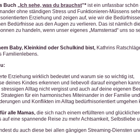
s Buch „
Ich sehe, was du brauchst
“*
ist ein unfassbar schön 
nander ohne ständigen Stress und Funktionieren-Müssens sehne
sorientierten Erziehung und zeigen auf, wie wir die Bedürfniss
en Bedürfnisse aus den Augen zu verlieren. Das ist nämlich die
esonnen zu handeln, wenn unser eigenes „Mamsterrad“ uns so se
em Baby, Kleinkind oder Schulkind bist,
Kathrins Ratschläge
s Familienlebens.
du:
erte Erziehung wirklich bedeutet und warum sie so wichtig ist,
se deines Kindes erkennen und liebevoll darauf eingehen kanns
 stressigen Alltag nicht vergisst und auch auf deine eigenen Be
 Strategien für ein harmonisches Miteinander in der Familie und
derungen und Konflikten im Alltag bedürfnisorientiert umgehen 
 für alle Mamas,
die sich nach einem erfüllteren und glücklich
uf eine spannende Reise zu mehr Achtsamkeit, Selbstliebe und
indest du auch diese bei allen gängigen Streaming-Diensten u