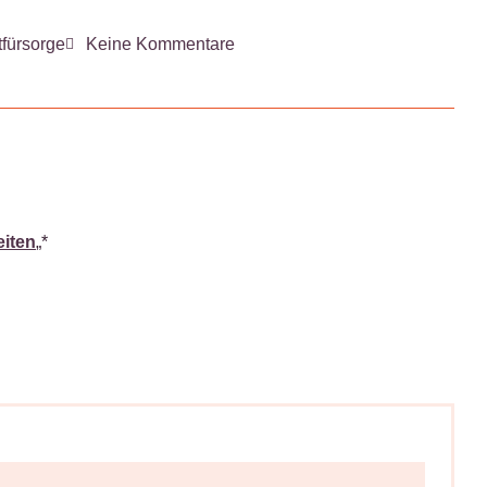
tfürsorge
Keine Kommentare
eiten
„*