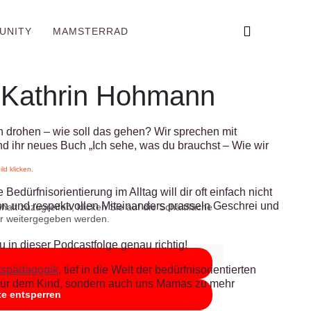
UNITY
MAMSTERRAD
it Kathrin Hohmann
en drohen – wie soll das gehen? Wir sprechen mit
nd ihr neues Buch „Ich sehe, was du brauchst – Wie wir
d klicken.
edürfnisorientierung im Alltag will dir oft einfach nicht
on und respektvollen Miteinanders prasseln Geschrei und
halt zuzugreifen, klicken Sie auf die Schaltfläche
ter weitergegeben werden.
 in dieser Podcastfolge genau richtig!
itspädagogik
, tief in die Welt der bedürfnisorientierten
t nur dem Kind, sondern auch uns Mamas zu mehr
te entsperren