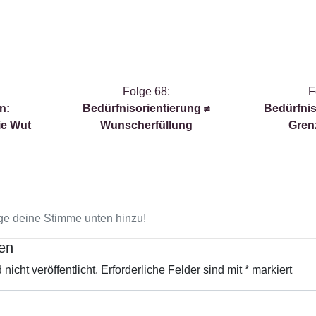
Folge 68:
F
n:
Bedürfnisorientierung
≠
Bedürfnis
ie Wut
Wunscherfüllung
Gren
e deine Stimme unten hinzu!
en
icht veröffentlicht.
Erforderliche Felder sind mit
*
markiert