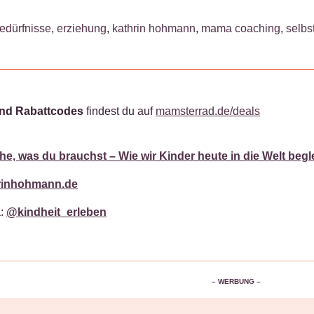
edürfnisse
,
erziehung
,
kathrin hohmann
,
mama coaching
,
selbs
und Rabattcodes
findest du auf
mamsterrad.de/deals
he, was du brauchst – Wie wir Kinder heute in die Welt begl
rinhohmann.de
a:
@kindheit_erleben
– WERBUNG –