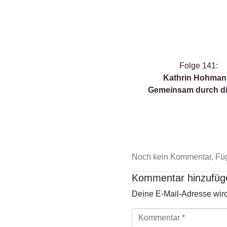
Folge 141:
Kathrin Hohman
Gemeinsam durch d
Noch kein Kommentar, Füg
Kommentar hinzufüg
Deine E-Mail-Adresse wird n
K
o