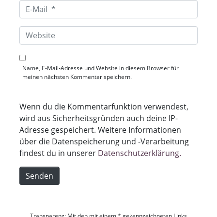
e
E
*
-
M
a
W
i
e
l
b
*
s
i
Name, E-Mail-Adresse und Website in diesem Browser für
t
meinen nächsten Kommentar speichern.
e
Wenn du die Kommentarfunktion verwendest,
wird aus Sicherheitsgründen auch deine IP-
Adresse gespeichert. Weitere Informationen
über die Datenspeicherung und -Verarbeitung
findest du in unserer
Datenschutzerklärung.
Senden
Transparenz: Mit den mit einem * gekennzeichneten Links