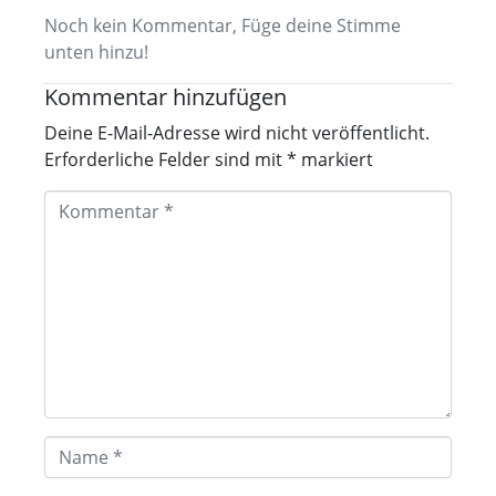
Noch kein Kommentar, Füge deine Stimme
unten hinzu!
Kommentar hinzufügen
Deine E-Mail-Adresse wird nicht veröffentlicht.
Erforderliche Felder sind mit
*
markiert
K
o
m
m
e
n
t
a
r
*
N
a
m