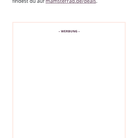
findest du auf
mamsterrad.de/deals
.
– WERBUNG –